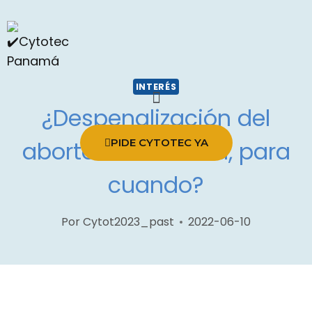
INTERÉS
¿Despenalización del
aborto en Panamá, para
PIDE CYTOTEC YA
cuando?
Por
Cytot2023_past
2022-06-10