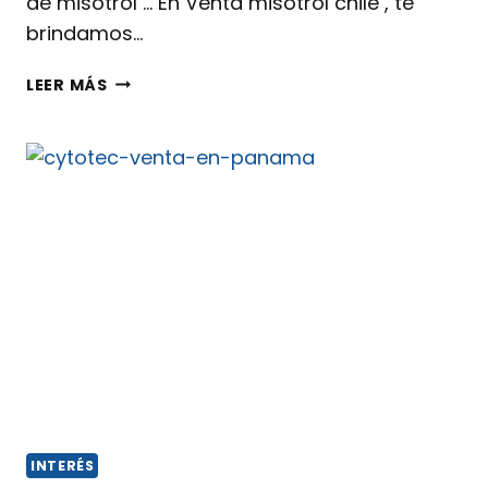
de misotrol … En Venta misotrol chile , te
brindamos…
LEER MÁS
INTERÉS