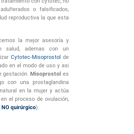
 tratamiento con cytotec, no
ulterados o falsificados,
lud reproductiva la que esta
ecemos la mejor asesoría y
en salud, ademas con un
lizar
Cytotec-Misoprostol
de
ado en el modo de uso y asi
de gestación.
Misoprostol
es
go con una prostaglandina
atural en la mujer y actúa
en el proceso de ovulación,
 NO quirúrgico
).