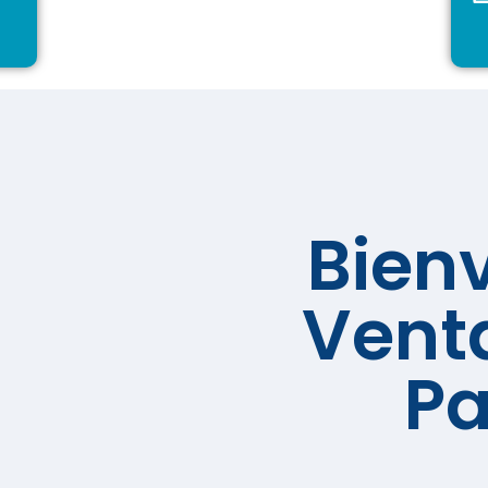
Bien
Vent
P