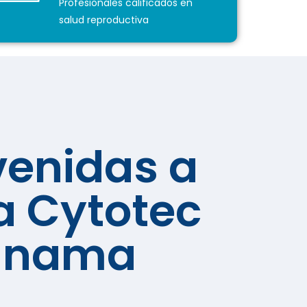
Profesionales calificados en
salud reproductiva
venidas a
a Cytotec
anama