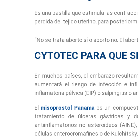
Es una pastilla que estimula las contrac
perdida del tejido uterino, para posterio
“No se trata aborto sí o aborto no. El abor
CYTOTEC PARA QUE S
En muchos países, el embarazo resultante
aumentará el riesgo de infección e inf
inflamatoria pélvica (EIP) o salpingitis o an
El
misoprostol Panama
es un compuesto 
tratamiento de úlceras gástricas y 
antiinflamatorios no esteroideos (AINE)
células enterocromafines o de Kulchitsky