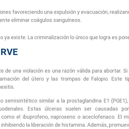
ciones favoreciendo una expulsión y evacuación, realiza
rmente eliminar coágulos sanguíneos.
to ya existe. La criminalización lo único que logra es pon
IRVE
 de una violación es una razón válida para abortar. S
lamación del útero y las trompas de Falopio. Este 
exitis.
semisintético similar a la prostaglandina E1 (PGE1),
duodenales. Estas úlceras suelen ser causadas p
, como el ibuprofeno, naproxeno o aceclofenaco. El m
, inhibiendo la liberación de histamina. Además, promue