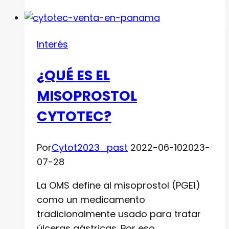
realizar
un
aborto
Interés
con
fármacos?
¿QUÉ ES EL
MISOPROSTOL
CYTOTEC?
Por
Cytot2023_past
2022-06-10
2023-
07-28
La OMS define al misoprostol (PGE1)
como un medicamento
tradicionalmente usado para tratar
úlceras gástricas. Por eso…