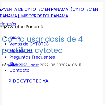
Saltar
✔️VENTA DE CYTOTEC EN PANAMA【CYTOTEC EN
al
PANAMA】MISOPROSTOL PANAMA
contenido
Interés
Como usar dosis de 4
Menú
Inicio
Venta de CYTOTEC
pastillas cytotec
Método IVE
Preguntas Frecuentes
Blog
Por
Cytot2023_past
2022-06-10
2024-06-11
Contacto
PIDE CYTOTEC YA