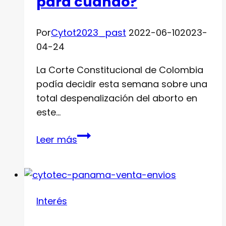
para cuando?
Por
Cytot2023_past
2022-06-10
2023-
04-24
La Corte Constitucional de Colombia
podía decidir esta semana sobre una
total despenalización del aborto en
este…
¿Despenalización
Leer más
del
aborto
en
Panamá,
Interés
para
cuando?