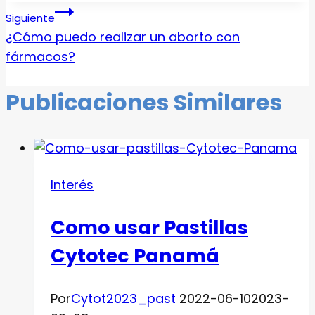
Navegación
la
Siguiente
entrada:
¿Cómo puedo realizar un aborto con
de
fármacos?
entradas
Publicaciones Similares
Interés
Como usar Pastillas
Cytotec Panamá
Por
Cytot2023_past
2022-06-10
2023-