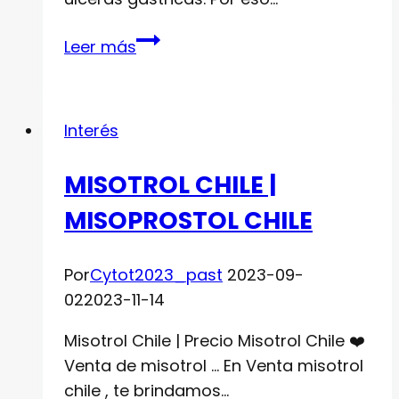
¿QUÉ
Leer más
ES
EL
MISOPROSTOL
Interés
CYTOTEC?
MISOTROL CHILE |
MISOPROSTOL CHILE
Por
Cytot2023_past
2023-09-
02
2023-11-14
Misotrol Chile | Precio Misotrol Chile ❤️
Venta de misotrol … En Venta misotrol
chile , te brindamos…