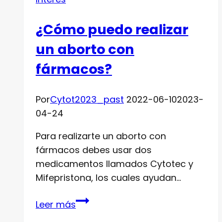
Cytotec
Panamá
¿Cómo puedo realizar
un aborto con
fármacos?
Por
Cytot2023_past
2022-06-10
2023-
04-24
Para realizarte un aborto con
fármacos debes usar dos
medicamentos llamados Cytotec y
Mifepristona, los cuales ayudan…
¿Cómo
Leer más
puedo