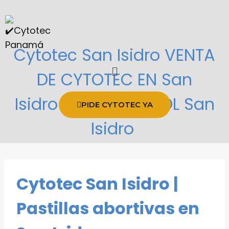
Cytotec San Isidro VENTA
DE CYTOTEC EN San
Isidro | MISOPROSTOL San
PIDE CYTOTEC YA
Isidro
Cytotec San Isidro |
Pastillas abortivas en