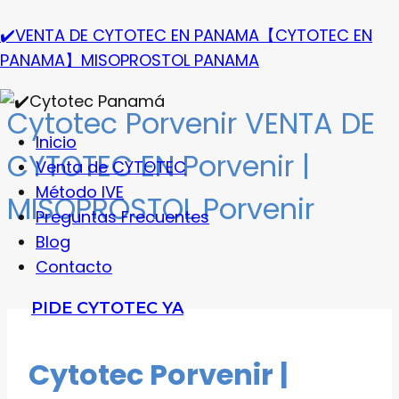
Saltar
✔️VENTA DE CYTOTEC EN PANAMA【CYTOTEC EN
al
PANAMA】MISOPROSTOL PANAMA
contenido
Cytotec Porvenir VENTA DE
Menú
Inicio
CYTOTEC EN Porvenir |
Venta de CYTOTEC
Método IVE
MISOPROSTOL Porvenir
Preguntas Frecuentes
Blog
Contacto
PIDE CYTOTEC YA
Cytotec Porvenir |