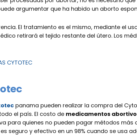
 ser procesadas por abortar, no es necesario que
e puede argumentar que ha habido un aborto espo
rencia. El tratamiento es el mismo, mediante el u
dico retirará el tejido restante del útero. Los m
VAS CYTOTEC
otec
totec
panama pueden realizar la compra del Cyto
odo el país. El costo de
medicamentos abortivos
ctiva para quienes no pueden pagar métodos más 
 es seguro y efectivo en un 98% cuando se usa a