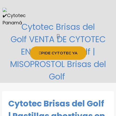
Cytotec Brisas del
Golf VENTA DE CYTOTEC
EN Brisas del Golf |
PIDE CYTOTEC YA
MISOPROSTOL Brisas del
Golf
Cytotec Brisas del Golf
| Pastillas abortivas en