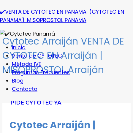
Saltar
✔️VENTA DE CYTOTEC EN PANAMA【CYTOTEC EN
al
PANAMA】MISOPROSTOL PANAMA
contenido
Cytotec Arraiján VENTA DE
Menú
Inicio
CYTOTEC EN Arraiján |
Venta de CYTOTEC
Método IVE
MISOPROSTOL Arraiján
Preguntas Frecuentes
Blog
Contacto
PIDE CYTOTEC YA
Cytotec Arraiján |